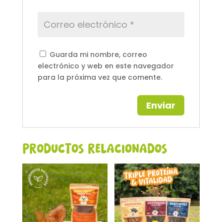
Guarda mi nombre, correo
electrónico y web en este navegador
para la próxima vez que comente.
A
l
t
Productos relacionados
e
r
n
a
t
i