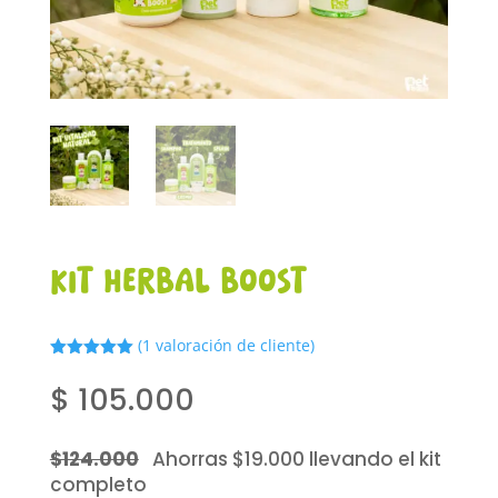
Kit Herbal Boost
(
1
valoración de cliente)
Valorado
con
5.00
de
$
105.000
5 en base
a
valoración
de un
cliente
$124.000
Ahorras $19.000 llevando el kit
completo