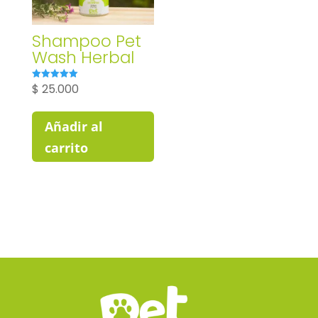
Shampoo Pet
Wash Herbal
$
25.000
Valorado
con
5.00
de 5
Añadir al
carrito