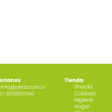
áctanos
Tienda
Snacks
info@petboost.co
Cuidado
57 3103697040
Higiene
Hogar