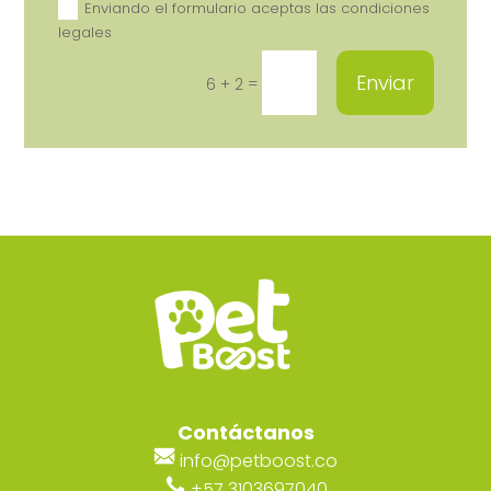
Enviando el formulario aceptas las condiciones
legales
Alternative:
Enviar
=
6 + 2
Contáctanos
info@petboost.co
+57 3103697040